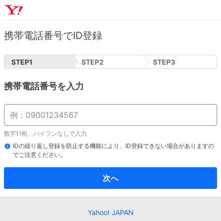
携帯電話番号でID登録
STEP
1
STEP
2
STEP
3
携帯電話番号を入力
数字11桁、ハイフンなしで入力
IDの繰り返し登録を防止する機能により、ID登録できない場合がありますの
でご注意ください。
次へ
Yahoo! JAPAN