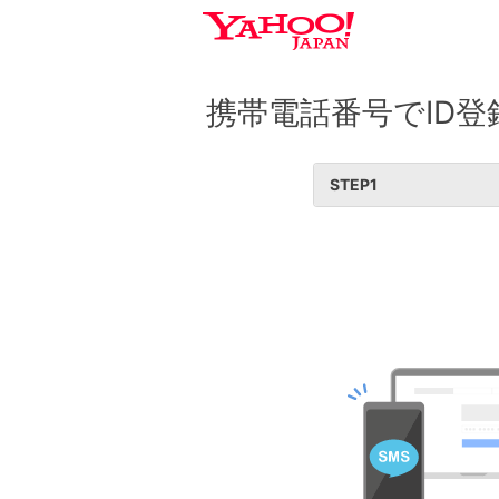
携帯電話番号でID登
STEP
1