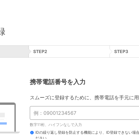
録
STEP
2
STEP
3
携帯電話番号を入力
スムーズに登録するために、携帯電話を手元に用
数字11桁、ハイフンなしで入力
IDの繰り返し登録を防止する機能により、ID登録できない場
ださい。