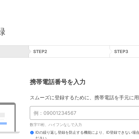
録
STEP
2
STEP
3
携帯電話番号を入力
スムーズに登録するために、携帯電話を手元に用
数字11桁、ハイフンなしで入力
IDの繰り返し登録を防止する機能により、ID登録できない場
ださい。