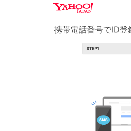
携帯電話番号でID登
STEP
1