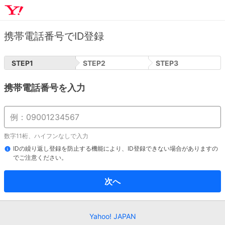
携帯電話番号でID登録
STEP
1
STEP
2
STEP
3
携帯電話番号を入力
数字11桁、ハイフンなしで入力
IDの繰り返し登録を防止する機能により、ID登録できない場合がありますの
でご注意ください。
次へ
Yahoo! JAPAN