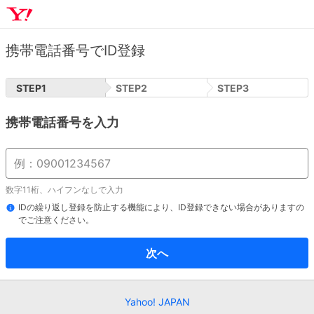
携帯電話番号でID登録
STEP
1
STEP
2
STEP
3
携帯電話番号を入力
数字11桁、ハイフンなしで入力
IDの繰り返し登録を防止する機能により、ID登録できない場合がありますの
でご注意ください。
次へ
Yahoo! JAPAN