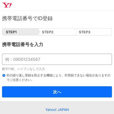
携帯電話番号でID登録
STEP
1
STEP
2
STEP
3
携帯電話番号を入力
数字11桁、ハイフンなしで入力
IDの繰り返し登録を防止する機能により、ID登録できない場合がありますの
でご注意ください。
次へ
Yahoo! JAPAN