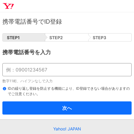
携帯電話番号でID登録
STEP
1
STEP
2
STEP
3
携帯電話番号を入力
数字11桁、ハイフンなしで入力
IDの繰り返し登録を防止する機能により、ID登録できない場合がありますの
でご注意ください。
次へ
Yahoo! JAPAN