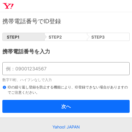
携帯電話番号でID登録
STEP
1
STEP
2
STEP
3
携帯電話番号を入力
数字11桁、ハイフンなしで入力
IDの繰り返し登録を防止する機能により、ID登録できない場合がありますの
でご注意ください。
次へ
Yahoo! JAPAN