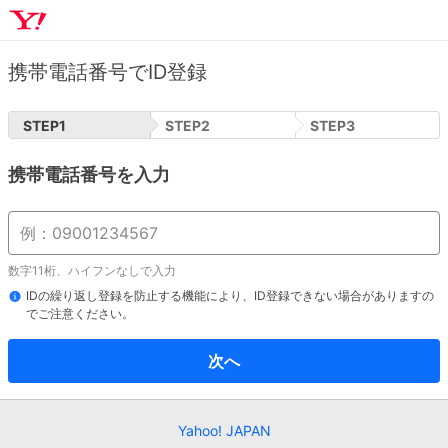
携帯電話番号でID登録
STEP
1
STEP
2
STEP
3
携帯電話番号を入力
数字11桁、ハイフンなしで入力
IDの繰り返し登録を防止する機能により、ID登録できない場合がありますの
でご注意ください。
次へ
Yahoo! JAPAN