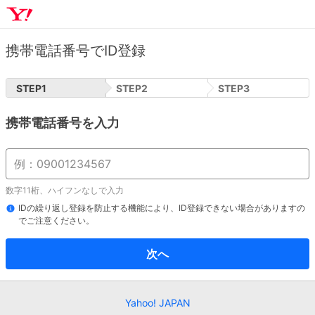
携帯電話番号でID登録
STEP
1
STEP
2
STEP
3
携帯電話番号を入力
数字11桁、ハイフンなしで入力
IDの繰り返し登録を防止する機能により、ID登録できない場合がありますの
でご注意ください。
次へ
Yahoo! JAPAN