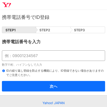
携帯電話番号でID登録
STEP
1
STEP
2
STEP
3
携帯電話番号を入力
数字11桁、ハイフンなしで入力
IDの繰り返し登録を防止する機能により、ID登録できない場合がありますの
でご注意ください。
次へ
Yahoo! JAPAN