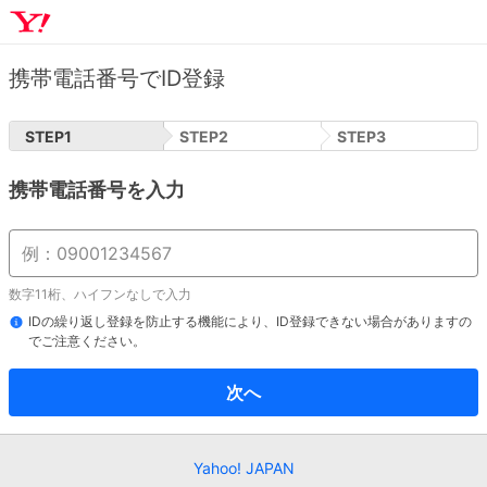
携帯電話番号でID登録
STEP
1
STEP
2
STEP
3
携帯電話番号を入力
数字11桁、ハイフンなしで入力
IDの繰り返し登録を防止する機能により、ID登録できない場合がありますの
でご注意ください。
次へ
Yahoo! JAPAN