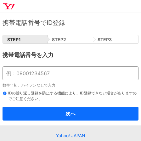
携帯電話番号でID登録
STEP
1
STEP
2
STEP
3
携帯電話番号を入力
数字11桁、ハイフンなしで入力
IDの繰り返し登録を防止する機能により、ID登録できない場合がありますの
でご注意ください。
次へ
Yahoo! JAPAN