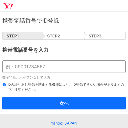
携帯電話番号でID登録
STEP
1
STEP
2
STEP
3
携帯電話番号を入力
数字11桁、ハイフンなしで入力
IDの繰り返し登録を防止する機能により、ID登録できない場合がありますの
でご注意ください。
次へ
Yahoo! JAPAN