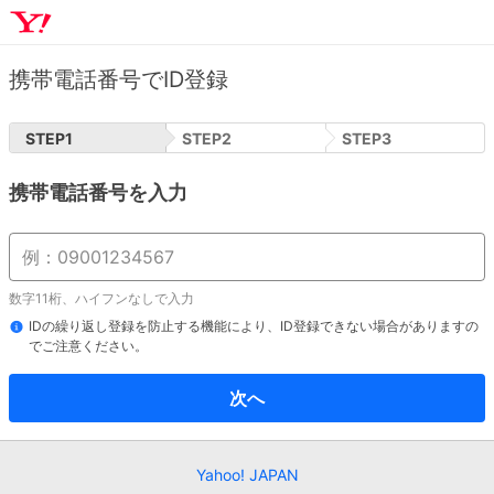
携帯電話番号でID登録
STEP
1
STEP
2
STEP
3
携帯電話番号を入力
数字11桁、ハイフンなしで入力
IDの繰り返し登録を防止する機能により、ID登録できない場合がありますの
でご注意ください。
次へ
Yahoo! JAPAN