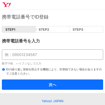
携帯電話番号でID登録
STEP
1
STEP
2
STEP
3
携帯電話番号を入力
数字11桁、ハイフンなしで入力
IDの繰り返し登録を防止する機能により、ID登録できない場合がありますの
でご注意ください。
次へ
Yahoo! JAPAN