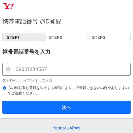
携帯電話番号でID登録
STEP
1
STEP
2
STEP
3
携帯電話番号を入力
数字11桁、ハイフンなしで入力
IDの繰り返し登録を防止する機能により、ID登録できない場合がありますの
でご注意ください。
次へ
Yahoo! JAPAN