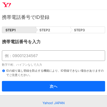
携帯電話番号でID登録
STEP
1
STEP
2
STEP
3
携帯電話番号を入力
数字11桁、ハイフンなしで入力
IDの繰り返し登録を防止する機能により、ID登録できない場合がありますの
でご注意ください。
次へ
Yahoo! JAPAN