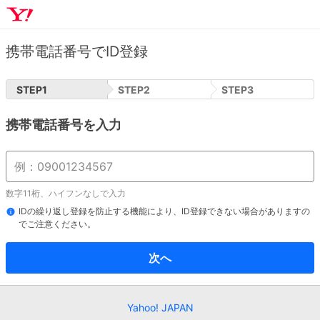
携帯電話番号でID登録
STEP
1
STEP
2
STEP
3
携帯電話番号を入力
数字11桁、ハイフンなしで入力
IDの繰り返し登録を防止する機能により、ID登録できない場合がありますの
でご注意ください。
次へ
Yahoo! JAPAN