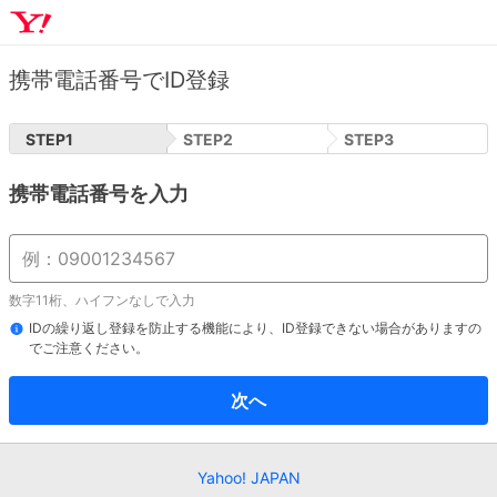
携帯電話番号でID登録
STEP
1
STEP
2
STEP
3
携帯電話番号を入力
数字11桁、ハイフンなしで入力
IDの繰り返し登録を防止する機能により、ID登録できない場合がありますの
でご注意ください。
次へ
Yahoo! JAPAN