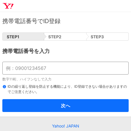
携帯電話番号でID登録
STEP
1
STEP
2
STEP
3
携帯電話番号を入力
数字11桁、ハイフンなしで入力
IDの繰り返し登録を防止する機能により、ID登録できない場合がありますの
でご注意ください。
次へ
Yahoo! JAPAN