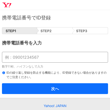
携帯電話番号でID登録
STEP
1
STEP
2
STEP
3
携帯電話番号を入力
数字11桁、ハイフンなしで入力
IDの繰り返し登録を防止する機能により、ID登録できない場合がありますの
でご注意ください。
次へ
Yahoo! JAPAN