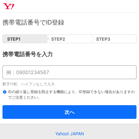
携帯電話番号でID登録
STEP
1
STEP
2
STEP
3
携帯電話番号を入力
数字11桁、ハイフンなしで入力
IDの繰り返し登録を防止する機能により、ID登録できない場合がありますの
でご注意ください。
次へ
Yahoo! JAPAN