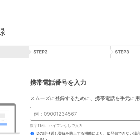
録
STEP
2
STEP
3
携帯電話番号を入力
スムーズに登録するために、携帯電話を手元に用
数字11桁、ハイフンなしで入力
IDの繰り返し登録を防止する機能により、ID登録できない場
ださい。