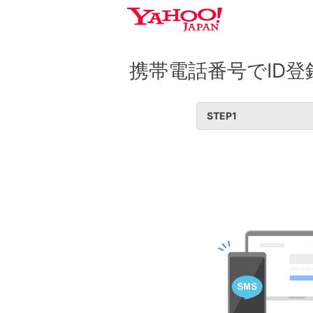
携帯電話番号でID登
STEP
1