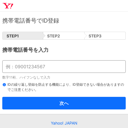
携帯電話番号でID登録
STEP
1
STEP
2
STEP
3
携帯電話番号を入力
数字11桁、ハイフンなしで入力
IDの繰り返し登録を防止する機能により、ID登録できない場合がありますの
でご注意ください。
次へ
Yahoo! JAPAN