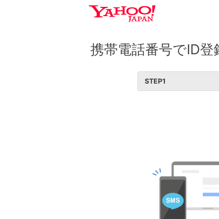
携帯電話番号でID登
STEP
1