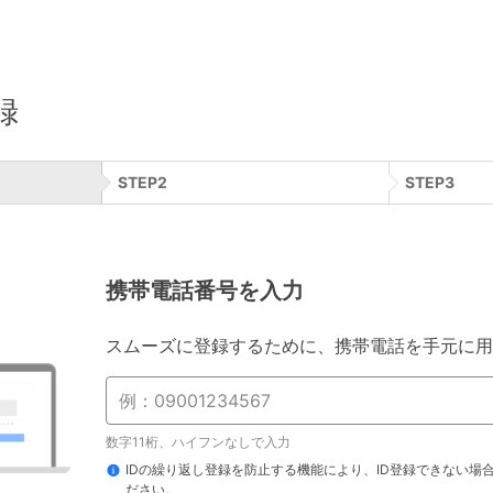
録
STEP
2
STEP
3
携帯電話番号を入力
スムーズに登録するために、携帯電話を手元に用
数字11桁、ハイフンなしで入力
IDの繰り返し登録を防止する機能により、ID登録できない場
ださい。